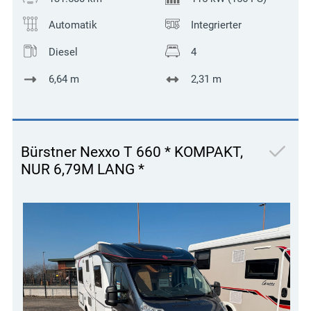
Automatik
Integrierter
Diesel
4
6,64 m
2,31 m
Bürstner Nexxo T 660 * KOMPAKT,
NUR 6,79M LANG *