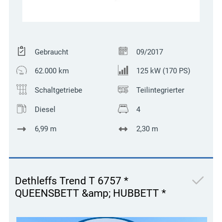
Gebraucht
09/2017
62.000 km
125 kW (170 PS)
Schaltgetriebe
Teilintegrierter
Diesel
4
6,99 m
2,30 m
Dethleffs Trend T 6757 *
QUEENSBETT &amp; HUBBETT *