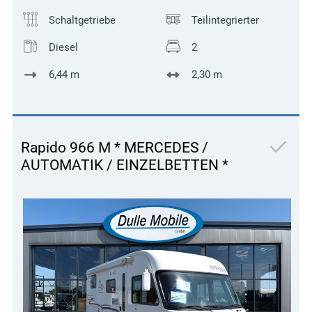
Schaltgetriebe
Teilintegrierter
Diesel
2
6,44 m
2,30 m
Rapido 966 M * MERCEDES /
AUTOMATIK / EINZELBETTEN *