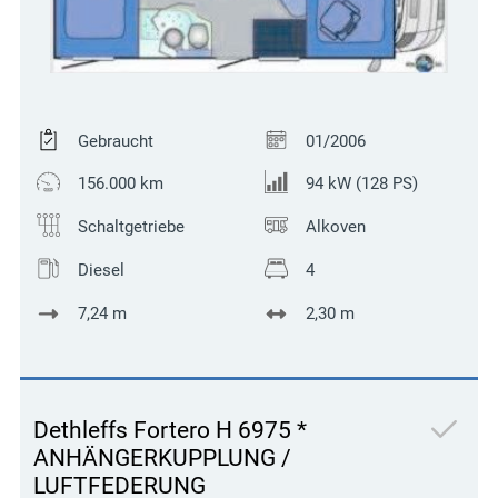
Gebraucht
01/2006
156.000 km
94 kW (128 PS)
Schaltgetriebe
Alkoven
Diesel
4
7,24 m
2,30 m
Dethleffs Fortero H 6975 *
ANHÄNGERKUPPLUNG /
LUFTFEDERUNG