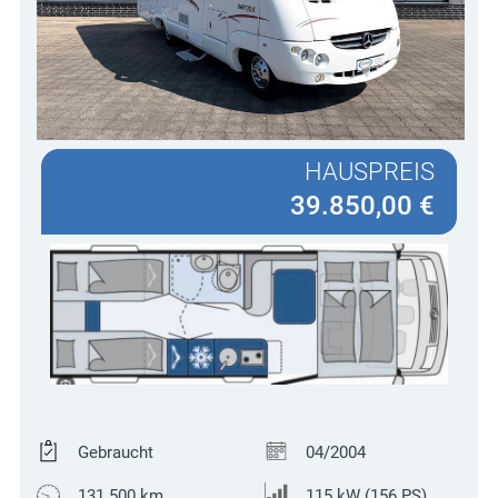
HAUSPREIS
39.850,00 €
Gebraucht
04/2004
131.500 km
115 kW (156 PS)