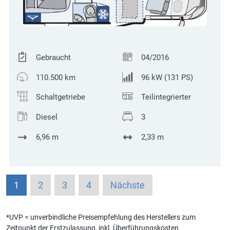
Gebraucht
04/2016
110.500 km
96 kW (131 PS)
Schaltgetriebe
Teilintegrierter
Diesel
3
6,96 m
2,33 m
1
2
3
4
Nächste
*UVP = unverbindliche Preisempfehlung des Herstellers zum
Zeitpunkt der Erstzulassung, inkl. Überführungskosten