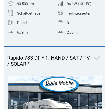
93.500 km
96 kW (131 PS)
Schaltgetriebe
Teilintegrierter
Diesel
3
6,79 m
2,30 m
Rapido 783 DF * 1. HAND / SAT / TV
/ SOLAR *