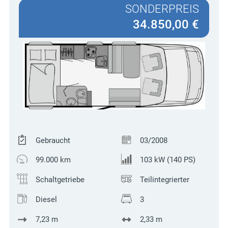
SONDERPREIS
34.850,00 €
Gebraucht
03/2008
99.000 km
103 kW (140 PS)
Schaltgetriebe
Teilintegrierter
Diesel
3
7,23 m
2,33 m