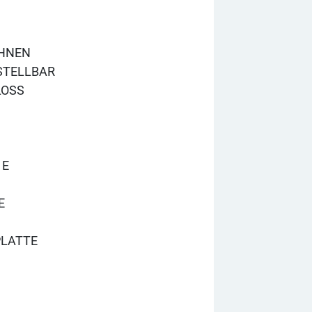
EHNEN
STELLBAR
LOSS
 E
E
PLATTE