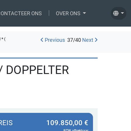
CONTACTEER ONS
OVER ONS
 *
(
Previous
37
/
40
Next
/ DOPPELTER
REIS
109.850,00 €
BTW aftrekbaar