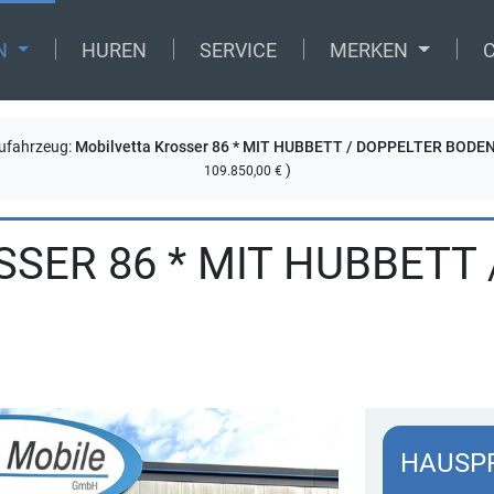
N
HUREN
SERVICE
MERKEN
ufahrzeug:
Mobilvetta Krosser 86 * MIT HUBBETT / DOPPELTER BODEN
)
109.850,00 €
SER 86 * MIT HUBBETT 
HAUSP