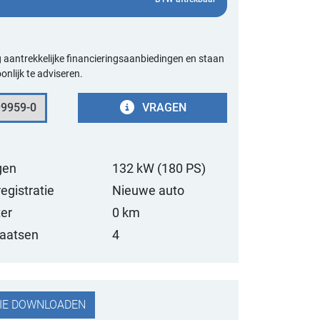
 aantrekkelijke financieringsaanbiedingen en staan ​​
onlijk te adviseren.
9959-0
VRAGEN
gen
132
kW (180 PS)
registratie
Nieuwe auto
er
0 km
laatsen
4
IE DOWNLOADEN