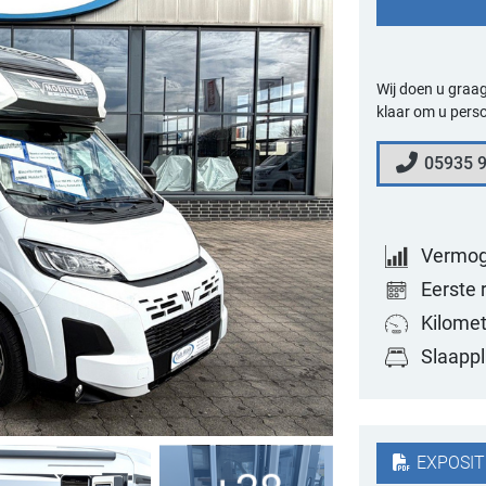
Wij doen u graag
klaar om u perso
05935 9
Vermo
Eerste 
Kilomet
Slaapp
EXPOSIT