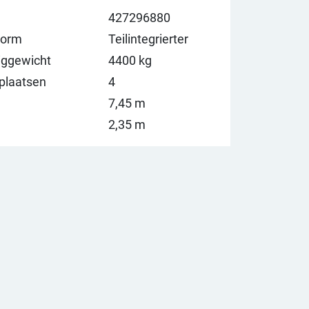
427296880
vorm
Teilintegrierter
iggewicht
4400 kg
plaatsen
4
7,45 m
2,35 m