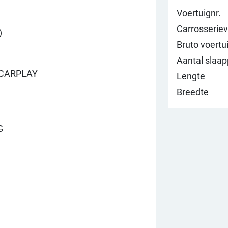
Voertuignr.
Carrosserie
)
Bruto voertu
Aantal slaap
 CARPLAY
Lengte
Breedte
G