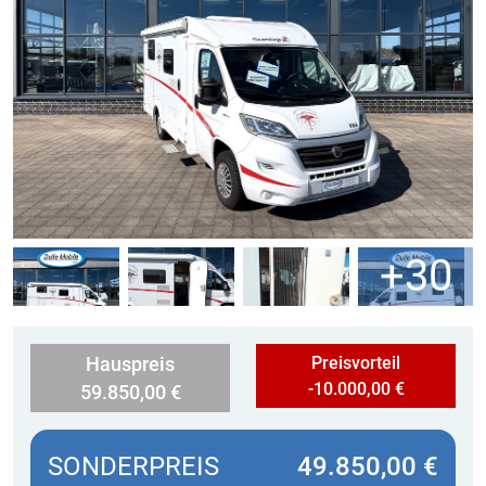
+30
Preisvorteil
Hauspreis
-10.000,00 €
59.850,00 €
SONDERPREIS
49.850,00 €