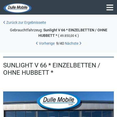
Zurück zur Ergebnisseite
Gebrauchtfahrzeug:
Sunlight V 66 * EINZELBETTEN / OHNE
HUBBETT *
(
)
49.850,00 €
Vorherige
9
/
40
Nächste
SUNLIGHT V 66 * EINZELBETTEN /
OHNE HUBBETT *