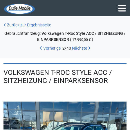
Zurück zur Ergebnisseite
Gebrauchtfahrzeug:
Volkswagen T-Roc Style ACC / SITZHEIZUNG /
EINPARKSENSOR
(
)
17.990,00 €
Vorherige
2
/
40
Nächste
VOLKSWAGEN T-ROC STYLE ACC /
SITZHEIZUNG / EINPARKSENSOR