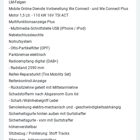
LM-Felgen
Mobile Online Dienste Vorbereitung We Connect - und We Connect Plus
Motor 1,5 Ltr. - 110 kW 16V TSI ACT
Multifunktionsanzeige Plus
- Multimedia-Schnittstelle USB (iPhone / iPod)
Nebelschlussleuchte
Notrufsystem
- Otto-Partikelfilter (OPF)
Parkbremse elektrisch
Radioempfang digital (DAB+)
- Radstand 2590 mm
Reifen-Reparaturkit (Tire Mobility Set)
Reifenkontroll-Anzeige
- Rücksitzlehne geteilt mit Mittelarmlehne
Schadstoffarm nach Abgasnorm Euro 6d
- Schalt-/Wählhebelgriff Leder
Servolenkung elektro-mechanisch und - geschwindigkeitsabhängig
Sicherheitsgurte hinten außen mit Gurtstraffer
Sicherheitsgurte - vorn mit Gurtstraffer
höhenverstellbar
Sitzbezug / Polsterung: Stoff Tracks